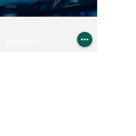
Beecab
Ari&Ari Gbr
Heliosstraße 54,
50825 Köln
Über Uns
Services
Kontakt
Ride & Premium
FAQ
Großraumtaxi
Bewerben
First-Class
Kundenservice
Business XL