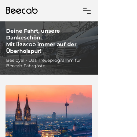
Beecab
Deine Fahrt, unsere
Dankeschön.
Beecab
Mit
immer au
f der
Überholspur!
Beeloyal - Das Treueprogramm für
Beecab-Fahrgäste